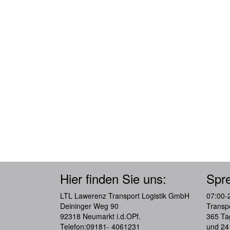
Hier finden Sie uns:
Spre
LTL Lawerenz Transport Logistik GmbH
07:00-
Deininger Weg 90
Transpo
92318 Neumarkt i.d.OPf.
365 Ta
Telefon:09181- 4061231
und 24 